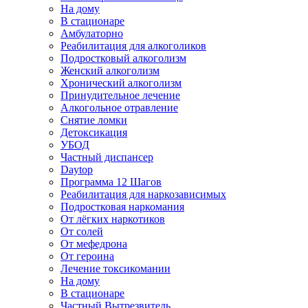
На дому
В стационаре
Амбулаторно
Реабилитация для алкоголиков
Подростковый алкоголизм
Женский алкоголизм
Хронический алкоголизм
Принудительное лечение
Алкогольное отравление
Снятие ломки
Детоксикация
УБОД
Частный диспансер
Daytop
Программа 12 Шагов
Реабилитация для наркозависимых
Подростковая наркомания
От лёгких наркотиков
От солей
От мефедрона
От героина
Лечение токсикомании
На дому
В стационаре
Частный Вытрезвитель