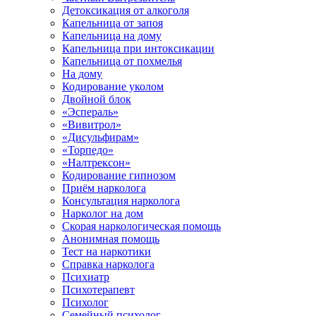
Детоксикация от алкоголя
Капельница от запоя
Капельница на дому
Капельница при интоксикации
Капельница от похмелья
На дому
Кодирование уколом
Двойной блок
«Эспераль»
«Вивитрол»
«Дисульфирам»
«Торпедо»
«Налтрексон»
Кодирование гипнозом
Приём нарколога
Консультация нарколога
Нарколог на дом
Скорая наркологическая помощь
Анонимная помощь
Тест на наркотики
Справка нарколога
Психиатр
Психотерапевт
Психолог
Семейный психолог