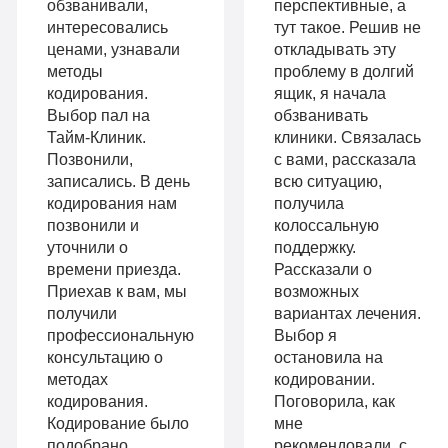
обзванивали,
перспективные, а
Все
с
интересовались
тут такое. Решив не
опции
ценами, узнавали
откладывать эту
психологом
методы
проблему в долгий
«Стандарт»
кодирования.
ящик, я начала
Усиленная
Выбор пал на
обзванивать
Индивидуальная
детоксикация
Тайм-Клиник.
клиники. Связалась
терапия
Позвонили,
с вами, рассказала
Гарантия
записались. В день
всю ситуацию,
Усиленная
кодирования нам
получила
длительной
позвонили и
колоссальную
детоксикация
ремиссии
уточнили о
поддержку.
Гарантия
времени приезда.
Рассказали о
Личный
Приехав к вам, мы
возможных
длительной
получили
вариантах лечения.
санузел
профессиональную
Выбор я
ремиссии
Больничный
консультацию о
остановила на
Личный
методах
кодировании.
лист
кодирования.
Поговорила, как
санузел
Кодирование было
мне
подобрано
рекомендовали, с