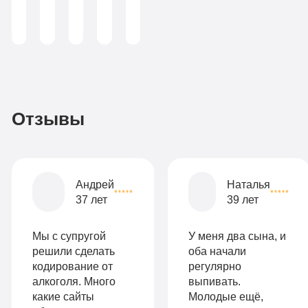
(консультант-
аддиктолог)
Записаться
3
По-
990
домашнему
руб
2-х
Отзывы
местная
комната
Все
Андрей
Наталья
опции
37 лет
39 лет
9
«Бюджетно»
Оптимальный
990
Мы с супругой
У меня два сына, и
Индивидуальная
руб
решили сделать
оба начали
кодирование от
регулярно
2-х местная
терапия
алкоголя. Много
выпивать.
палата
какие сайты
Молодые ещё,
Работа