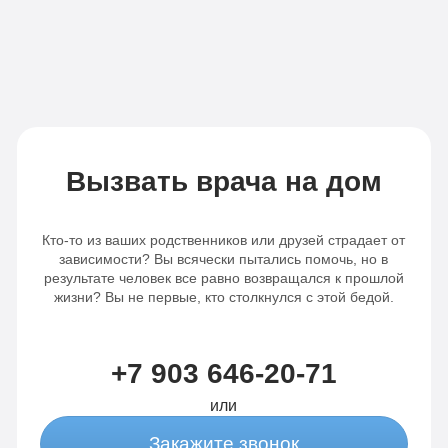
капельниц
в
в день
день
Записаться
Записаться
Вызвать врача на дом
Кто-то из ваших родственников или друзей страдает от
зависимости? Вы всячески пытались помочь, но в
результате человек все равно возвращался к прошлой
жизни? Вы не первые, кто столкнулся с этой бедой.
+7 903 646-20-71
или
Закажите звонок