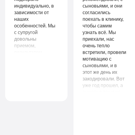
Больничный
индивидуально, в
сыновьями, и они
Записаться
лист
зависимости от
согласились
наших
поехать в клинику,
особенностей. Мы
чтобы самим
с супругой
узнать всё. Мы
Записаться
довольны
приехали, нас
9
приемом,
очень тепло
VIP
990
результатом
встретили, провели
работы. Сразу
мотивацию с
руб
видно, что
сыновьями, и в
1-я
работают
этот же день их
14
местная
специалисты,
закодировали. Вот
Комфорт
990
комната
знающие своё
уже год прошел, а
руб
дело.
сыновья так и не
Все
притрагиваются к
1-я местная
спиртному. Вы не
палата
опции
представляете, как
Все
«По-
мое материнское
сердце радуется за
опции
домашнему»
них. Спасибо вам