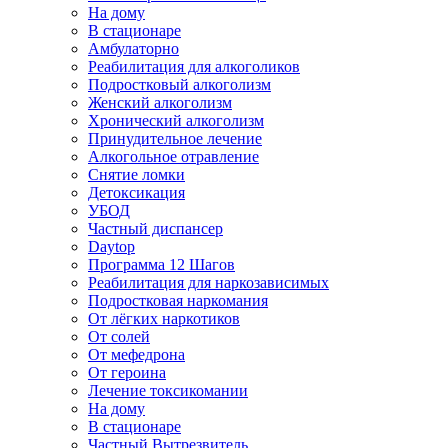
На дому
В стационаре
Амбулаторно
Реабилитация для алкоголиков
Подростковый алкоголизм
Женский алкоголизм
Хронический алкоголизм
Принудительное лечение
Алкогольное отравление
Снятие ломки
Детоксикация
УБОД
Частный диспансер
Daytop
Программа 12 Шагов
Реабилитация для наркозависимых
Подростковая наркомания
От лёгких наркотиков
От солей
От мефедрона
От героина
Лечение токсикомании
На дому
В стационаре
Частный Вытрезвитель