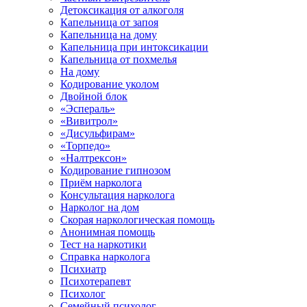
Детоксикация от алкоголя
Капельница от запоя
Капельница на дому
Капельница при интоксикации
Капельница от похмелья
На дому
Кодирование уколом
Двойной блок
«Эспераль»
«Вивитрол»
«Дисульфирам»
«Торпедо»
«Налтрексон»
Кодирование гипнозом
Приём нарколога
Консультация нарколога
Нарколог на дом
Скорая наркологическая помощь
Анонимная помощь
Тест на наркотики
Справка нарколога
Психиатр
Психотерапевт
Психолог
Семейный психолог