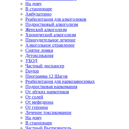
На дому
В стационаре
Амбулаторно
Реабилитация для алкоголиков
Подростковый алкоголизм
Женский алкоголизм
Хронический алкоголизм
Принудительное лечение
Алкогольное отравление
Снятие ломки
Детоксикация
УБОД
Частный диспансер
Daytop
Программа 12 Шагов
Реабилитация для наркозависимых
Подростковая наркомания
От лёгких наркотиков
От солей
От мефедрона
От героина
Лечение токсикомании
На дому
В стационаре
Частный Вытрезвитель