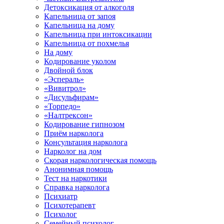
Детоксикация от алкоголя
Капельница от запоя
Капельница на дому
Капельница при интоксикации
Капельница от похмелья
На дому
Кодирование уколом
Двойной блок
«Эспераль»
«Вивитрол»
«Дисульфирам»
«Торпедо»
«Налтрексон»
Кодирование гипнозом
Приём нарколога
Консультация нарколога
Нарколог на дом
Скорая наркологическая помощь
Анонимная помощь
Тест на наркотики
Справка нарколога
Психиатр
Психотерапевт
Психолог
Семейный психолог