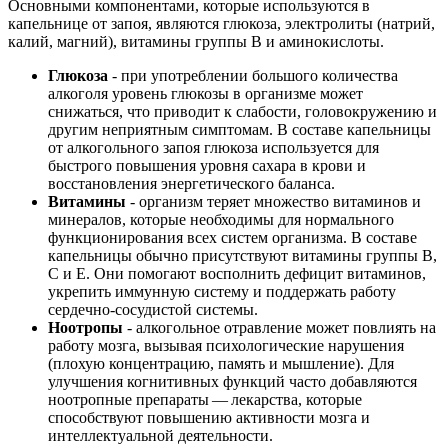
Основными компонентами, которые используются в
капельнице от запоя, являются глюкоза, электролиты (натрий,
калий, магний), витамины группы В и аминокислоты.
Глюкоза
- при употреблении большого количества
алкоголя уровень глюкозы в организме может
снижаться, что приводит к слабости, головокружению и
другим неприятным симптомам. В составе капельницы
от алкогольного запоя глюкоза используется для
быстрого повышения уровня сахара в крови и
восстановления энергетического баланса.
Витамины
- организм теряет множество витаминов и
минералов, которые необходимы для нормального
функционирования всех систем организма. В составе
капельницы обычно присутствуют витамины группы В,
С и Е. Они помогают восполнить дефицит витаминов,
укрепить иммунную систему и поддержать работу
сердечно-сосудистой системы.
Ноотропы
- алкогольное отравление может повлиять на
работу мозга, вызывая психологические нарушения
(плохую концентрацию, память и мышление). Для
улучшения когнитивных функций часто добавляются
ноотропные препараты — лекарства, которые
способствуют повышению активности мозга и
интеллектуальной деятельности.