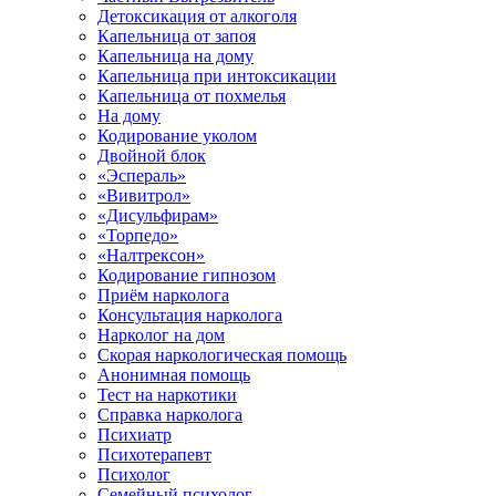
Детоксикация от алкоголя
Капельница от запоя
Капельница на дому
Капельница при интоксикации
Капельница от похмелья
На дому
Кодирование уколом
Двойной блок
«Эспераль»
«Вивитрол»
«Дисульфирам»
«Торпедо»
«Налтрексон»
Кодирование гипнозом
Приём нарколога
Консультация нарколога
Нарколог на дом
Скорая наркологическая помощь
Анонимная помощь
Тест на наркотики
Справка нарколога
Психиатр
Психотерапевт
Психолог
Семейный психолог