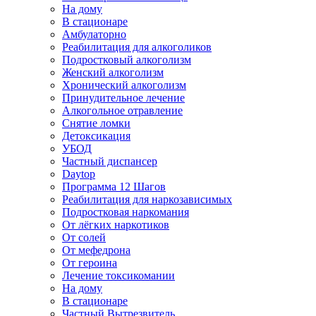
На дому
В стационаре
Амбулаторно
Реабилитация для алкоголиков
Подростковый алкоголизм
Женский алкоголизм
Хронический алкоголизм
Принудительное лечение
Алкогольное отравление
Снятие ломки
Детоксикация
УБОД
Частный диспансер
Daytop
Программа 12 Шагов
Реабилитация для наркозависимых
Подростковая наркомания
От лёгких наркотиков
От солей
От мефедрона
От героина
Лечение токсикомании
На дому
В стационаре
Частный Вытрезвитель