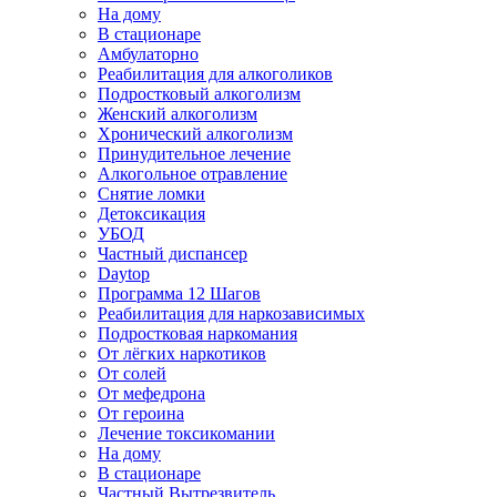
На дому
В стационаре
Амбулаторно
Реабилитация для алкоголиков
Подростковый алкоголизм
Женский алкоголизм
Хронический алкоголизм
Принудительное лечение
Алкогольное отравление
Снятие ломки
Детоксикация
УБОД
Частный диспансер
Daytop
Программа 12 Шагов
Реабилитация для наркозависимых
Подростковая наркомания
От лёгких наркотиков
От солей
От мефедрона
От героина
Лечение токсикомании
На дому
В стационаре
Частный Вытрезвитель