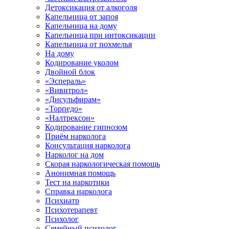
Детоксикация от алкоголя
Капельница от запоя
Капельница на дому
Капельница при интоксикации
Капельница от похмелья
На дому
Кодирование уколом
Двойной блок
«Эспераль»
«Вивитрол»
«Дисульфирам»
«Торпедо»
«Налтрексон»
Кодирование гипнозом
Приём нарколога
Консультация нарколога
Нарколог на дом
Скорая наркологическая помощь
Анонимная помощь
Тест на наркотики
Справка нарколога
Психиатр
Психотерапевт
Психолог
Семейный психолог